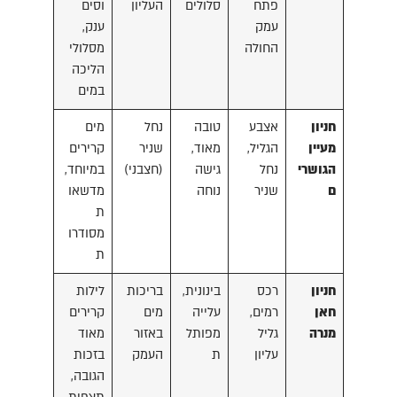
פתח
סלולים
העליון
וסים
עמק
ענק,
החולה
מסלולי
הליכה
במים
חניון
אצבע
טובה
נחל
מים
מעיין
הגליל,
מאוד,
שניר
קרירים
הגושרי
נחל
גישה
(חצבני)
במיוחד,
ם
שניר
נוחה
מדשאו
ת
מסודרו
ת
חניון
רכס
בינונית,
בריכות
לילות
חאן
רמים,
עלייה
מים
קרירים
מנרה
גליל
מפותל
באזור
מאוד
עליון
ת
העמק
בזכות
הגובה,