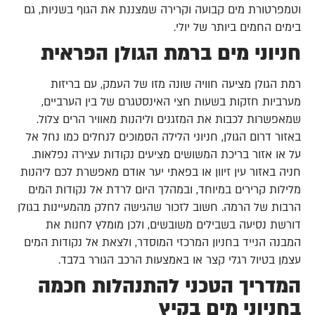
וטמפרטורת מים קבועה וקרירה שמצננת את הגוף בשניות, גם
בימים החמים ביותר של יולי.
חניוני מים ברמת הגולן הפראית
רמת הגולן מציעה חוויה שונה מזו של העמק, עם בריזות
מערביות חזקות בשעות חצי האינסטגרם של בין הערביים,
שמאפשרות לכבות את המזגנים וליהנות מאוויר הרים צלול.
באזור דרום הגולן, חניוני הלילה הסמוכים לנחלים כמו נחל אל
על או אזור בריכת המשושים מציעים נקודות עצירה נפלאות.
חניה באזור עין זיוון או בפאתי יער אודם מאפשרת לכם ליהנות
מלילות קרירים במיוחד, ובמהלך היום לרדת אל נקודות המים
הרבות של הרמה. חשוב לזכור שהגישה לחלק מהמעיינות בגולן
דורשת נסיעה בשבילים משובשים, ולכן מומלץ לחנות את
המבנה הנייד בחניון המרכזי המוסדר, ולצאת אל נקודות המים
עצמן בטיול רגלי קצר או באמצעות הרכב הגורר בלבד.
המדריך הטכני להתנהלות חכמה
בחניוני מים בקיץ