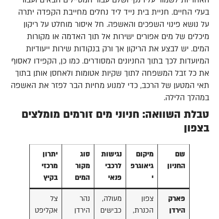
האחריות לשמור עליו נקי ושלם עבור המטיילים הבאים ועבור
בעלי החיים. חניית בית נייד ליד נחלים מחייבת הקפדה יתרה
על נושא פינוי השפכים והאשפה. חל איסור מוחלט על ריקון
מיכלים של מים אפורים ישירות אל תוך האדמה או מקורות
המים. יש לבצע את הריקון אך ורק בנקודות שירות ייעודיות
המיועדות לכך בתוך החניונים המסודרים. כמו כן, הקפידו לאסוף
את כל זבל המשפחה לתוך שקיות אטומות ולאחסן אותן בתוך
תאי המטען של הרכב, כדי למנוע מחיות הבר לפזר את האשפה
במהלך הלילה.
טבלת השוואה: חניוני מים זורמים מומלצים
בצפון
שם
מיקום
נגישות
סוג
יתרון
החניון
גיאוגרפ
לרכבי
מקור
מרכזי
י
פנאי
המים
בקיץ
פארק
צפון
מעולה,
נהר
צל
הירדן
הכנרת,
כבישים
הירדן
אקליפט