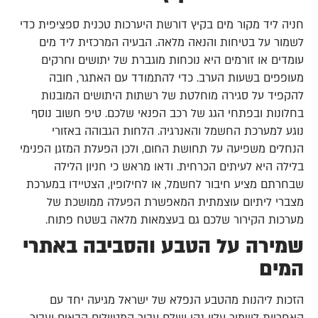
חניה ליד מקור מים בקיץ דורשת היערכות טכנית ספציפית כדי
לשמור על בטיחות והנאה מלאה. הבעיה המרכזית ליד מים
עומדים או זורמים היא נוכחות מוגברת של יתושים וחרקים
מעופפים בשעות הערב. כדי להתמודד עם האתגר, חובה
להקפיד על סגירה מוחלטת של רשתות היתושים המובנות
בחלונות ובפתחי הגג של רכב הפנאי שלכם. טיפ חשוב נוסף
נוגע למערכת החשמל והאנרגיה. הלחות הגבוהה באזורי
הנחלים משפיעה על תחושת החום, ולכן הפעלת המזגן הפנימי
בלילה היא לעיתים הכרחית. ודאו מראש כי חניון הלילה
שבחרתם מציע חיבור לחשמל, או לחילופין, הצטיידו במערכת
מצברי ליתיום עוצמתית המאפשרת הפעלה ממושכת של
מערכות הקירור שלכם גם בעצמאות מלאה בשטח פתוח.
שמירה על הטבע והסביבה באתרי
המים
הזכות ליהנות מהטבע הנפלא של ישראל מגיעה יחד עם