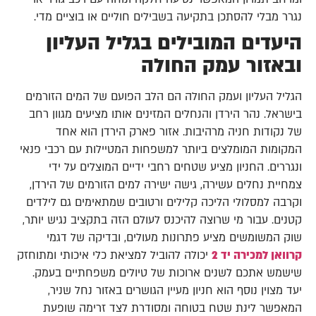
נגרר מבלי להסתכן בתקיעה בשבילים חוליים או בוציים מדי.
היעדים המובילים בגליל העליון
ובאזור עמק החולה
הגליל העליון ועמק החולה הם הלב הפועם של המים הזורמים
בישראל. נהר הירדן והנחלים המזינים אותו מציעים מגוון רחב
של נקודות חניה מרהיבות. אזור פארק הירדן הוא אחד
המקומות המומלצים ביותר למשפחות המטיילות עם רכבי פנאי
ונגררים. החניון מציע שטחים רחבי ידיים המוצלים על ידי
צמחיית נחלים עשירה, גישה ישירה למים הזורמים של הירדן,
וקרבה למסלולי הליכה קלילים ורטובים שמתאימים גם לילדים
קטנים. עבור מי שרוצה להיכנס לעולם הזה בתקציב נגיש יותר,
שוק המשומשים מציע פתרונות מעולים, ובדיקה של דגמי
קרוואן למכירה יד 2
יכולה להוביל למציאת כלי איכותי ומתוחזק
שישמש אתכם לשנים ארוכות של טיולים משפחתיים בעמק.
יעד מצוין נוסף הוא חניון מעיין הגושרים באזור נחל שניר,
המאפשר לינת שטח בטוחה ומסודרת לצד זרימה שופעת