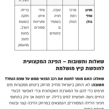
תצפית
חניון
מרכז
טובה,
נחלי
בריזה
נחלי
רמת
חניה
איתן
חזקה
גולן
הגולן
בשטחי
ומעיינות
בשעות
ם
סמוכים
הערב,
פתוחים
פחות
לחות
מהעמק
שאלות ותשובות – הפינה המקצועית
לחופשת קיץ מושלמת
שאלה: האם מותר לחנות את רכב הפנאי ממש על שפת הנחל?
תשובה:
לא. החוק בישראל מחייב מרחק ביטחון ממקורות מים
זורמים כדי להגן על המערכת האקולוגית וכדי לאפשר לבעלי
החיים גישה חופשית למים בלילה. יש לחנות אך ורק בתחומי
חניוני הלילה המסודרים, הנמצאים במרחק הליכה קצר ובטוח