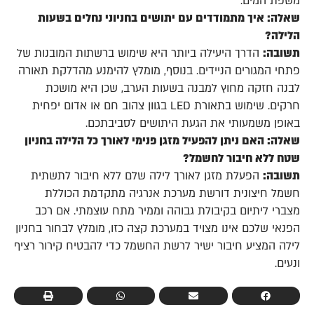
משפת המים.
שאלה: איך מתמודדים עם יתושים בחניוני נחלים בשעות
הלילה?
תשובה:
הדרך היעילה ביותר היא שימוש ברשתות המובנות של
פתחי המגורים הניידים. בנוסף, מומלץ להימנע מהדלקת תאורה
לבנה חזקה מחוץ למבנה בשעות הערב, שכן היא מושכת
חרקים. שימוש בתאורת LED בגוון צהוב חם או אדום יפחית
באופן משמעותי את הגעת היתושים לסביבתכם.
שאלה: האם ניתן להפעיל מזגן פנימי לאורך כל הלילה בחניון
שטח ללא חיבור לחשמל?
תשובה:
הפעלת מזגן לאורך לילה שלם ללא חיבור לתשתית
חשמל חיצונית דורשת מערכת אנרגיה מתקדמת הכוללת
מצברי ליתיום בקיבולת גבוהה וממיר מתח עוצמתי. אם רכב
הפנאי שלכם אינו מצויד במערכת קצה כזו, מומלץ לבחור בחניון
לילה המציע חיבור ישיר לרשת החשמל כדי להבטיח קירור רציף
ונעים.