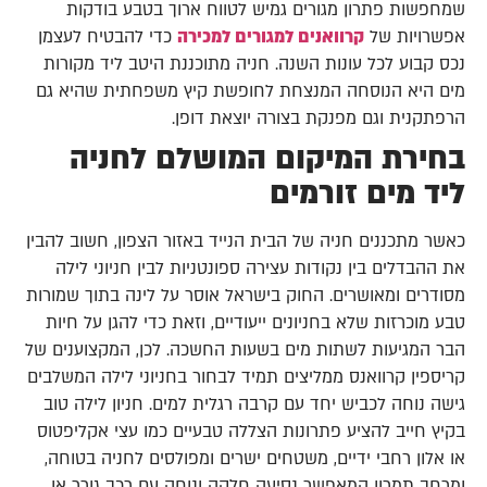
שמחפשות פתרון מגורים גמיש לטווח ארוך בטבע בודקות
אפשרויות של
קרוואנים למגורים למכירה
כדי להבטיח לעצמן
נכס קבוע לכל עונות השנה. חניה מתוכננת היטב ליד מקורות
מים היא הנוסחה המנצחת לחופשת קיץ משפחתית שהיא גם
הרפתקנית וגם מפנקת בצורה יוצאת דופן.
בחירת המיקום המושלם לחניה
ליד מים זורמים
כאשר מתכננים חניה של הבית הנייד באזור הצפון, חשוב להבין
את ההבדלים בין נקודות עצירה ספונטניות לבין חניוני לילה
מסודרים ומאושרים. החוק בישראל אוסר על לינה בתוך שמורות
טבע מוכרזות שלא בחניונים ייעודיים, וזאת כדי להגן על חיות
הבר המגיעות לשתות מים בשעות החשכה. לכן, המקצוענים של
קריספין קרוואנס ממליצים תמיד לבחור בחניוני לילה המשלבים
גישה נוחה לכביש יחד עם קרבה רגלית למים. חניון לילה טוב
בקיץ חייב להציע פתרונות הצללה טבעיים כמו עצי אקליפטוס
או אלון רחבי ידיים, משטחים ישרים ומפולסים לחניה בטוחה,
ומרחב תמרון המאפשר נסיעה חלקה ונוחה עם רכב גורר או