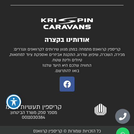
השירותים שלנו
עצמונה 16, אזה"ת מישור אדומים
גלרייה
קרוואנים למכירה
חניונים מומלצים
ציוד ואביזרים נלווים
בדיקת כושר גרירה
נגררים ורכבי RV
אודותינו בקצרה
המגזין
קרונות סוסים
קריספין קרוואנס מתמחה במתן מגוון שירותים לקרוואנים ונגררים:
יצירת קשר
מכירה, השכרה, שיפוץ, שדרוג, התקנת אביזרים ואספקת ציוד למחנאות,
טיולים ולינת שטח.
תקנון ותנאי שימוש
החוויה שלכם היא היעד שלנו!
בואו להתרשם.
קריספין תעשיות בע"מ
מספר ספק משרד הביטחון:
0011030384
כל הזכויות שמורות © קריספין קרוואנס