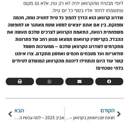
ליופי מבטיח שהקרוואן יהיה לא רק נוח, אלא גם מקום
שתשמחו לחזור אליו בסוף כל יום טיול.
שדרוג קרוואן הוא הדרך להפוך כל טיול לחוויה נוחה, חכמה
ומפנקת. בין אם אתם יוצאים למסע שטח מאתגר או לחופשה
משפחתית רגועה, התאמת הקרוואן לצרכים שלכם תעשה את
ההבדל. בקריספין קרוואנס תמצאו מגוון רחב של פתרונות
מתקדמים לשדרוג הקרוואן שלכם – ממערכות חשמל
סולאריות ועד מטבחים חכמים ואחסון מתקדם. צרו איתנו
קשר עוד היום והתחילו ליהנות מהקרוואן המושלם לטיולים
בלתי נשכחים!
הקודם
הבא
חגיגת יום נישואין בקרוואן – איך להפוך כל רגע לקסום?
אביב 2025 – למה עכשיו הזמן המושלם לרכוש קרוואן?