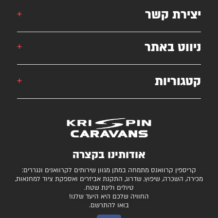
יצירת קשר
אורן: 052-6868777
ניווט באתר
אילן: 052-5556454
051-2625339
קטגוריות
קרוואן
krispincaravans@gmail.com
השירותים שלנו
עצמונה 16, אזה"ת מישור אדומים
גלרייה
קרוואנים למכירה
חניונים מומלצים
ציוד ואביזרים נלווים
בדיקת כושר גרירה
נגררים ורכבי RV
אודותינו בקצרה
המגזין
קרונות סוסים
קריספין קרוואנס מתמחה במתן מגוון שירותים לקרוואנים ונגררים:
יצירת קשר
מכירה, השכרה, שיפוץ, שדרוג, התקנת אביזרים ואספקת ציוד למחנאות,
טיולים ולינת שטח.
תקנון ותנאי שימוש
החוויה שלכם היא היעד שלנו!
בואו להתרשם.