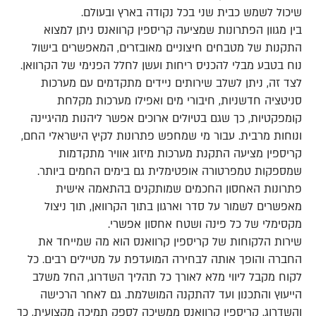
שיכול לשמש כבית שני בכל נקודה בארץ ובעולם.
בין מגוון הפתרונות שמציעה קריספין קרוואנס ניתן למצוא
התקנות של מטבחים חיצוניים מאובזרים, המאפשרים בישול
נוח בטבע מבלי להכניס ריחות ועשן לחלל הפנימי של הקרוואן.
לצד זה, ניתן לשלב שירותים ניידים מתקדמים עם מערכות
סניטציה חדשניות, חיבורי מים ואפילו מערכות מקלחת
קומפקטיות, כך שגם בטיולים ארוכים אפשר ליהנות מהיגיינה
ונוחות מרבית. עבור מי שמחפש פתרונות לקיץ הישראלי החם,
קריספין מציעה התקנת מערכות מיזוג אוויר מתקדמות
שמספקות טמפרטורה אופטימלית גם בימים החמים ביותר.
פתרונות האחסון החכמים שמותקנים בהתאמה אישית
מאפשרים לשמור על סדר וארגון בתוך הקרוואן, תוך ניצול
מקסימלי של כל פינה ושטח אחסון אפשרי.
שירות הלקוחות של קריספין קרוואנס הוא מה שמייחד את
החברה והופך אותה לבחירה המועדפת על מטיילים רבים. כל
לקוח מקבל ליווי מלא לאורך כל תהליך השדרוג, החל משלב
הייעוץ והתכנון ועד להתקנה המושלמת. גם לאחר הרכישה
והשדרוג, קריספין קרוואנס ממשיכה לספק תמיכה מקצועית, כך