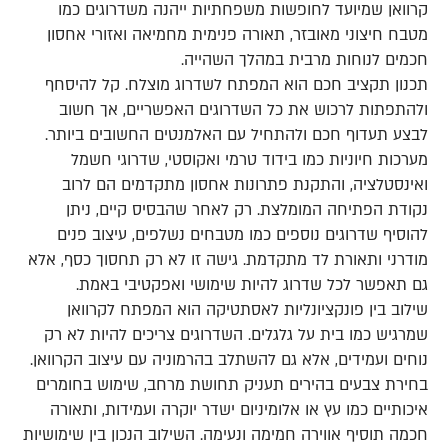
קרוואן שמיועד לחופשות משפחתיות ייהנה משדרוגים כמו
מטבח חיצוני מאובזר, תאורה פנימית מחמיאה ואזורי אחסון
חכמים לנוחות מרבית במהלך השהייה.
תכנון תקציב חכם הוא המפתח לשדרוג מוצלח. קל להיסחף
ולהתפתות לרכוש את כל השדרוגים האפשריים, אך חשוב
לבצע תעדוף חכם ולהתחיל עם האלמנטים החשובים ביותר.
מערכות חיוניות כמו בידוד טרמי ואקוסטי, שדרוגי חשמל
ואינסטלציה, והתקנת פתרונות אחסון מתקדמים הם לרוב
נקודת הפתיחה המומלצת. רק לאחר שהבסיס קיים, ניתן
להוסיף שדרוגים נוספים כמו מטבחים נשלפים, עיצוב פנים
מודרני ותאורת לד מתקדמת. גישה זו לא רק תחסוך כסף, אלא
גם תאפשר לכל שדרוג להיות שימושי ואפקטיבי באמת.
שילוב בין פונקציונליות לאסתטיקה הוא המפתח לקרוואן
שמרגיש כמו בית על גלגלים. השדרוגים צריכים להיות לא רק
נוחים ועמידים, אלא גם להשתלב בהרמוניה עם עיצוב הקרוואן.
בחירת צבעים בהירים תעניק תחושת מרחב, שימוש בחומרים
איכותיים כמו עץ או אלומיניום ישדר יוקרה ועמידות, ותאורה
חכמה תוסיף אווירה חמימה ונעימה. השילוב הנכון בין שימושיות