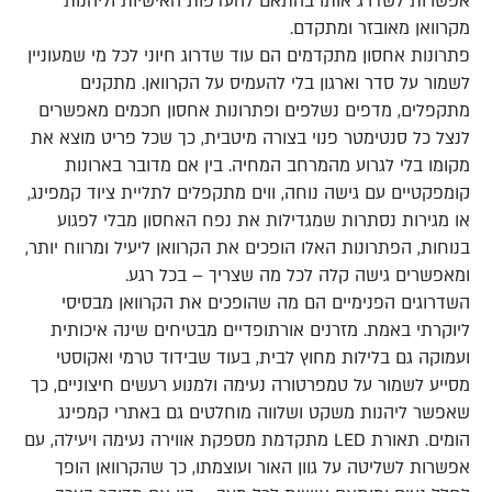
אפשרות לשדרג אותו בהתאם להעדפות האישיות וליהנות
מקרוואן מאובזר ומתקדם.
פתרונות אחסון מתקדמים הם עוד שדרוג חיוני לכל מי שמעוניין
לשמור על סדר וארגון בלי להעמיס על הקרוואן. מתקנים
מתקפלים, מדפים נשלפים ופתרונות אחסון חכמים מאפשרים
לנצל כל סנטימטר פנוי בצורה מיטבית, כך שכל פריט מוצא את
מקומו בלי לגרוע מהמרחב המחיה. בין אם מדובר בארונות
קומפקטיים עם גישה נוחה, ווים מתקפלים לתליית ציוד קמפינג,
או מגירות נסתרות שמגדילות את נפח האחסון מבלי לפגוע
בנוחות, הפתרונות האלו הופכים את הקרוואן ליעיל ומרווח יותר,
ומאפשרים גישה קלה לכל מה שצריך – בכל רגע.
השדרוגים הפנימיים הם מה שהופכים את הקרוואן מבסיסי
ליוקרתי באמת. מזרנים אורתופדיים מבטיחים שינה איכותית
ועמוקה גם בלילות מחוץ לבית, בעוד שבידוד טרמי ואקוסטי
מסייע לשמור על טמפרטורה נעימה ולמנוע רעשים חיצוניים, כך
שאפשר ליהנות משקט ושלווה מוחלטים גם באתרי קמפינג
הומים. תאורת LED מתקדמת מספקת אווירה נעימה ויעילה, עם
אפשרות לשליטה על גוון האור ועוצמתו, כך שהקרוואן הופך