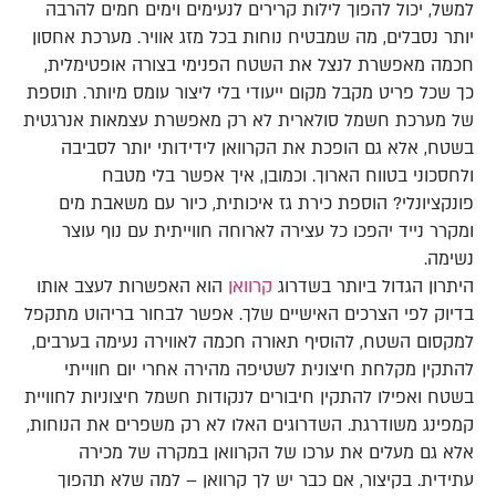
למשל, יכול להפוך לילות קרירים לנעימים וימים חמים להרבה
יותר נסבלים, מה שמבטיח נוחות בכל מזג אוויר. מערכת אחסון
חכמה מאפשרת לנצל את השטח הפנימי בצורה אופטימלית,
כך שכל פריט מקבל מקום ייעודי בלי ליצור עומס מיותר. תוספת
של מערכת חשמל סולארית לא רק מאפשרת עצמאות אנרגטית
בשטח, אלא גם הופכת את הקרוואן לידידותי יותר לסביבה
ולחסכוני בטווח הארוך. וכמובן, איך אפשר בלי מטבח
פונקציונלי? הוספת כירת גז איכותית, כיור עם משאבת מים
ומקרר נייד יהפכו כל עצירה לארוחה חווייתית עם נוף עוצר
נשימה.
היתרון הגדול ביותר בשדרוג
קרוואן
הוא האפשרות לעצב אותו
בדיוק לפי הצרכים האישיים שלך. אפשר לבחור בריהוט מתקפל
למקסום השטח, להוסיף תאורה חכמה לאווירה נעימה בערבים,
להתקין מקלחת חיצונית לשטיפה מהירה אחרי יום חווייתי
בשטח ואפילו להתקין חיבורים לנקודות חשמל חיצוניות לחוויית
קמפינג משודרגת. השדרוגים האלו לא רק משפרים את הנוחות,
אלא גם מעלים את ערכו של הקרוואן במקרה של מכירה
עתידית. בקיצור, אם כבר יש לך קרוואן – למה שלא תהפוך