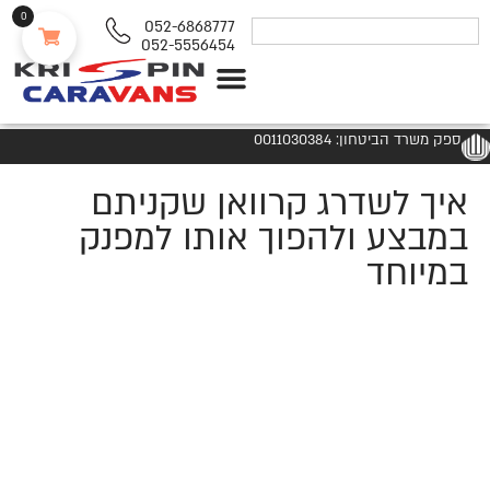
0
052-6868777
052-5556454
נגררים ורכבי RV
ספק משרד הביטחון: 0011030384
איך לשדרג קרוואן שקניתם
במבצע ולהפוך אותו למפנק
במיוחד