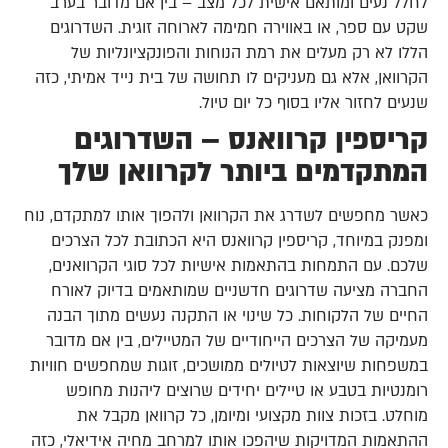
לחלל נעים ומותאם אישית לכל מצב – בין אם מדובר בערב
שקט עם ספר, או באווירה חמימה לארוחה זוגית. השדרוגים
הללו לא רק מעלים את רמת הנוחות והפונקציונליות של
הקרוואן, אלא גם מעניקים לו תחושה של בית נייד אמיתי, כזה
שנעים לחזור אליו בסוף כל יום טיול.
קריספין קרוואנס – השדרוגים
המתקדמים ביותר לקרוואן שלך
כאשר מחפשים לשדרג את הקרוואן ולהפוך אותו למתקדם, נוח
ומפנק במיוחד, קריספין קרוואנס היא הכתובת לכל הצרכים
שלכם. עם התמחות בהתאמות אישיות לכל סוגי הקרוואנים,
החברה מציעה שדרוגים חדשניים שמותאמים בדיוק לאורח
החיים של הלקוחות. כל שינוי או התקנה נעשים מתוך הבנה
מעמיקה של הצרכים הייחודיים של המטיילים, בין אם מדובר
במשפחות שיוצאות לטיולים ממושכים, זוגות שמחפשים חוויות
רומנטיות בטבע או טיילים יחידים שרוצים ליהנות מחופש
מוחלט. בזכות צוות מקצועי ומיומן, כל קרוואן מקבל את
ההתאמות המדויקות שיהפכו אותו למרחב מחיה אידיאלי, כזה